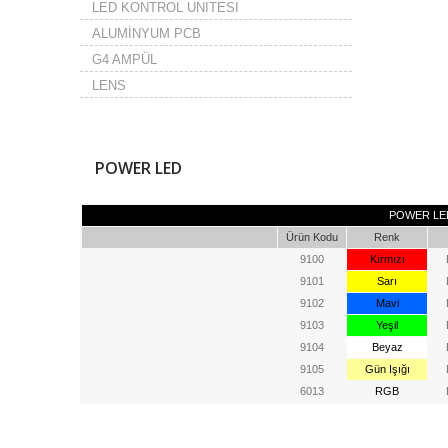
LED KONTROL UNITESI
ALUMİNYUM PCB
G4 AMPÜL
LENS
POWER LED
POWER LE
Ürün Kodu
Renk
9100
Kırmızı
9101
Sarı
9102
Mavi
9103
Yeşil
9104
Beyaz
9105
Gün Işığı
6013
RGB