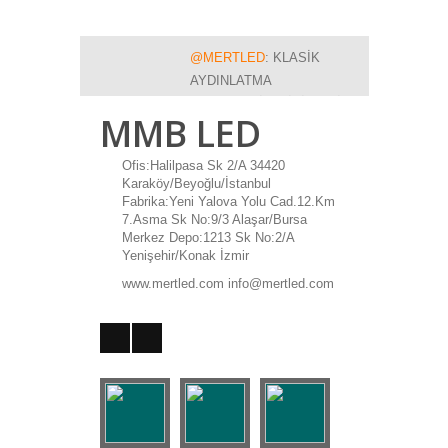
@MERTLED
: KLASİK
AYDINLATMA
TEKNOLOJİLERİNİ GERİDE
MMB LED
BIRAKIN DÜNYA LED
AYDINLATMA
Ofis:Halilpasa Sk 2/A 34420
TEKNOLOJİSİNE GEÇİYOR.
Karaköy/Beyoğlu/İstanbul
Retweetle
Favorilere ekle
Fabrika:Yeni Yalova Yolu Cad.12.Km
7.Asma Sk No:9/3 Alaşar/Bursa
Merkez Depo:1213 Sk No:2/A
Yenişehir/Konak İzmir
www.mertled.com info@mertled.com