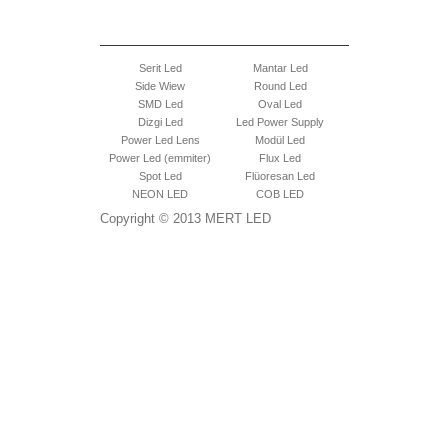
Serit Led
Mantar Led
Side Wiew
Round Led
SMD Led
Oval Led
Dizgi Led
Led Power Supply
Power Led Lens
Modül Led
Power Led (emmiter)
Flux Led
Spot Led
Flüoresan Led
NEON LED
COB LED
Copyright © 2013 MERT LED